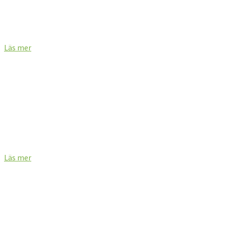
Financial reports in English
Läs mer
PRESENTATIONER
Läs mer