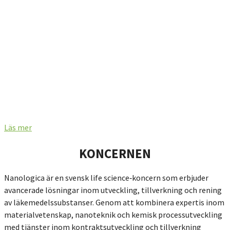
Ägarstruktur
Analytiker
Aktiekapitalets utveckling
Notering på Nasdaq Stockholms huvudlista
Läs mer
KONCERNEN
Nanologica är en svensk life science‑koncern som erbjuder
avancerade lösningar inom utveckling, tillverkning och rening
av läkemedelssubstanser. Genom att kombinera expertis inom
materialvetenskap, nanoteknik och kemisk processutveckling
med tjänster inom kontraktsutveckling och tillverkning