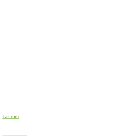
BOLAGSSTYRNING
Styrelse
Ledningsgrupp
Stämmor
Bolagsstyrningsrapporter
Ersättning
Läs mer
AKTIEN