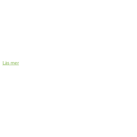
PRESSMEDDELANDEN
Pressmeddelanden på svenska
Press releases in English
Läs mer
FINANSIELLA RAPPORTER
Finansiella rapporter på svenska