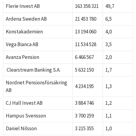
Flerie Invest AB
163 358 321
49,7
Ardena Sweden AB
21 453 780
6,5
Konstakademien
13 194 060
4,0
Vega Bianca AB
11 534 528
3,5
Avanza Pension
6 466 567
2,0
Clearstream Banking S.A.
5 632 150
1,7
Nordnet Pensionsförsäkring
4 234 195
1,3
AB
CJ Hall Invest AB
3 884 746
1,2
Hampus Svensson
3 700 259
1,1
Daniel Nilsson
3 215 355
1,0