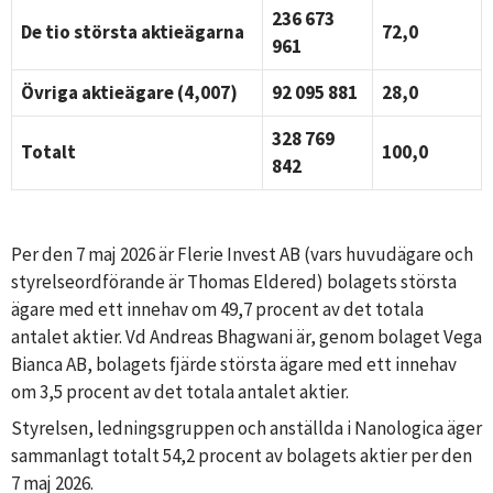
236 673
De tio största aktieägarna
72,0
961
Övriga aktieägare (4,007)
92 095 881
28,0
328 769
Totalt
100,0
842
Per den 7 maj 2026 är Flerie Invest AB (vars huvudägare och
styrelseordförande är
Thomas Eldered)
bolagets största
ägare med ett innehav om 49,7 procent av det totala
antalet aktier. Vd Andreas Bhagwani är, genom bolaget Vega
Bianca AB, bolagets fjärde största ägare med ett innehav
om 3,5 procent av det totala antalet aktier.
Styrelsen, ledningsgruppen och anställda i Nanologica äger
sammanlagt totalt 54,2 procent av bolagets aktier per den
7 maj 2026.