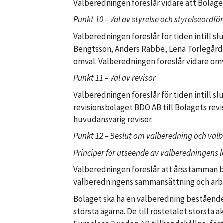
Valberedningen föreslår vidare att Bolaget
Punkt 10 – Val av styrelse och styrelseordf
Valberedningen föreslår för tiden intill s
Bengtsson, Anders Rabbe, Lena Torlegård
omval. Valberedningen föreslår vidare omv
Punkt 11 – Val av revisor
Valberedningen föreslår för tiden intill s
revisionsbolaget BDO AB till Bolagets rev
huvudansvarig revisor.
Punkt 12 – Beslut om valberedning och val
Principer för utseende av valberedningens
Valberedningen föreslår att årsstämman be
valberedningens sammansättning och arb
Bolaget ska ha en valberedning bestående 
största ägarna. De till röstetalet största