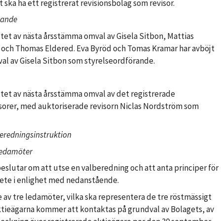
 ska ha ett registrerat revisionsbolag som revisor.
örande
lutet av nästa årsstämma omval av Gisela Sitbon, Mattias
 och Thomas Eldered. Eva Byröd och Tomas Kramar har avböjt
al av Gisela Sitbon som styrelseordförande.
lutet av nästa årsstämma omval av det registrerade
isorer, med auktoriserade revisorn Niclas Nordström som
beredningsinstruktion
 ledamöter
slutar om att utse en valberedning och att anta principer för
ete i enlighet med nedanstående.
av tre ledamöter, vilka ska representera de tre röstmässigt
 aktieägarna kommer att kontaktas på grundval av Bolagets, av