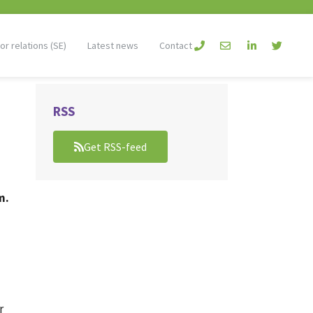
or relations (SE)
Latest news
Contact
RSS
Get RSS-feed
m.
r