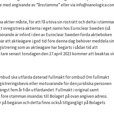
lje med angivande av ”årsstämma” eller via info@nanologica.co
na aktier måste, för att få utöva sin rösträtt och delta i stämma
igt inregistrera aktierna i eget namn hos Euroclear Sweden (så
erbörande är införd i den av Euroclear Sweden förda aktieboken
bär att aktieägare i god tid före denna dag behöver meddela si
istrering som av aktieägare har begärts i sådan tid att
altare senast torsdagen den 27 april 2023 kommer att beaktas vi
ombud ska utfärda daterad fullmakt för ombud Om fullmakt
egistreringsbevis eller motsvarande för den juridiska personen
 längst fem år från utfärdandet. Fullmakt i original samt
d före stämman insändas till Bolaget på ovan angiven adress.
 på begäran och detta finns också tillgängligt på Bolagets