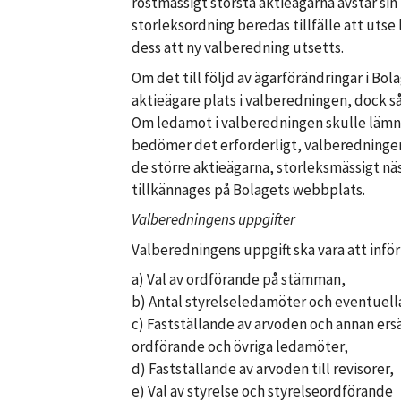
röstmässigt största aktieägarna avstår sin
storleksordning beredas tillfälle att uts
dess att ny valberedning utsetts.
Om det till följd av ägarförändringar i B
aktieägare plats i valberedningen, dock s
Om ledamot i valberedningen skulle lämna
bedömer det erforderligt, valberedningen
de större aktieägarna, storleksmässigt n
tillkännages på Bolagets webbplats.
Valberedningens uppgifter
Valberedningens uppgift ska vara att infö
a) Val av ordförande på stämman,
b) Antal styrelseledamöter och eventuell
c) Fastställande av arvoden och annan ers
ordförande och övriga ledamöter,
d) Fastställande av arvoden till revisorer,
e) Val av styrelse och styrelseordförande