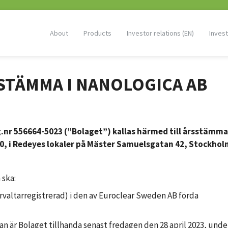
About
Products
Investor relations (EN)
Invest
SSTÄMMA I NANOLOGICA AB
g.nr 556664-5023 (”Bolaget”) kallas härmed till årsstämma
00, i Redeyes lokaler på Mäster Samuelsgatan 42, Stockhol
 ska:
förvaltarregistrerad) i den av Euroclear Sweden AB förda
an är Bolaget tillhanda senast fredagen den 28 april 2023, unde