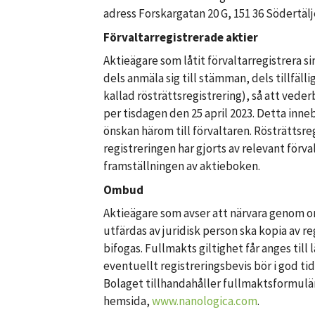
adress Forskargatan 20 G, 151 36 Södertä
Förvaltarregistrerade aktier
Aktieägare som låtit förvaltarregistrera si
dels anmäla sig till stämman, dels tillfäll
kallad rösträttsregistrering), så att ved
per tisdagen den 25 april 2023. Detta inne
önskan härom till förvaltaren. Rösträttsreg
registreringen har gjorts av relevant förv
framställningen av aktieboken.
Ombud
Aktieägare som avser att närvara genom 
utfärdas av juridisk person ska kopia av r
bifogas. Fullmakts giltighet får anges till
eventuellt registreringsbevis bör i god ti
Bolaget tillhandahåller fullmaktsformulär
hemsida,
www.nanologica.com
.