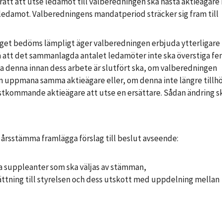
 rätt att utse ledamot till valberedningen ska nästa aktieägare 
e ledamot. Valberedningens mandatperiod sträcker sig fram till
olaget bedöms lämpligt äger valberedningen erbjuda ytterligare
å att det sammanlagda antalet ledamöter inte ska överstiga fe
 denna innan dess arbete är slutfört ska, om valberedningen
 uppmana samma aktieägare eller, om denna inte längre tillh
ästkommande aktieägare att utse en ersättare. Sådan ändring s
r årsstämma framlägga förslag till beslut avseende:
a suppleanter som ska väljas av stämman,
ättning till styrelsen och dess utskott med uppdelning mellan