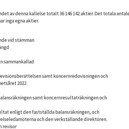
det av denna kallelse totalt 36 146 142 aktier. Det totala antal
ar inga egna aktier.
ande vid stämman
längd
gen sammankallad
revisionsberättelsen samt koncernredovisningen och
hetsåret 2022
h balansräkningen samt koncernresultaträkningen och
ultat enligt den fastställda balansräkningen, och
yrelseledamöterna och den verkställande direktören.
h revisor