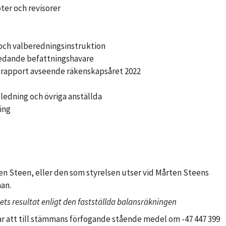
ter och revisorer
 och valberedningsinstruktion
l ledande befattningshavare
srapport avseende räkenskapsåret 2022
ledning och övriga anställda
ing
en Steen, eller den som styrelsen utser vid Mårten Steens
an.
ets resultat enligt den fastställda balansräkningen
ar att till stämmans förfogande stående medel om -47 447 399