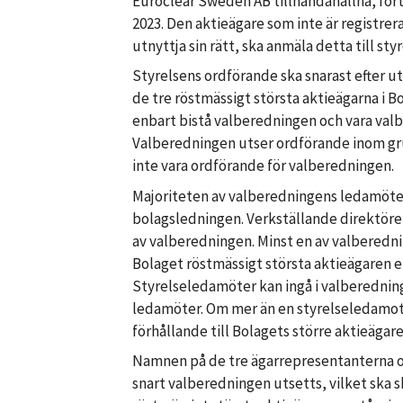
Euroclear Sweden AB tillhandahållna, för
2023. Den aktieägare som inte är registre
utnyttja sin rätt, ska anmäla detta till s
Styrelsens ordförande ska snarast efter
de tre röstmässigt största aktieägarna i B
enbart bistå valberedningen och vara valb
Valberedningen utser ordförande inom gr
inte vara ordförande för valberedningen.
Majoriteten av valberedningens ledamöter 
bolagsledningen. Verkställande direktören
av valberedningen. Minst en av valberedni
Bolaget röstmässigt största aktieägaren e
Styrelseledamöter kan ingå i valberednin
ledamöter. Om mer än en styrelseledamot 
förhållande till Bolagets större aktieägare
Namnen på de tre ägarrepresentanterna oc
snart valberedningen utsetts, vilket ska