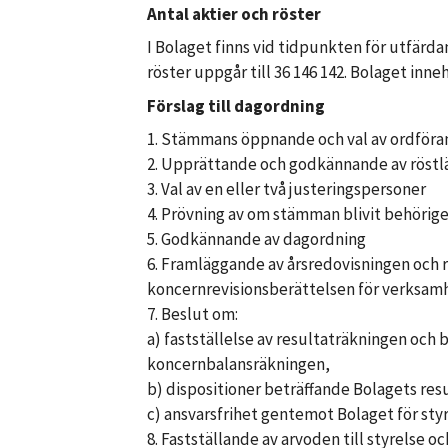
Antal aktier och röster
I Bolaget finns vid tidpunkten för utfärdan
röster uppgår till 36 146 142. Bolaget inneh
Förslag till dagordning
1. Stämmans öppnande och val av ordför
2. Upprättande och godkännande av röst
3. Val av en eller två justeringspersoner
4. Prövning av om stämman blivit behöri
5. Godkännande av dagordning
6. Framläggande av årsredovisningen och 
koncernrevisionsberättelsen för verksam
7. Beslut om:
a) fastställelse av resultaträkningen oc
koncernbalansräkningen,
b) dispositioner beträffande Bolagets res
c) ansvarsfrihet gentemot Bolaget för st
8. Fastställande av arvoden till styrelse oc