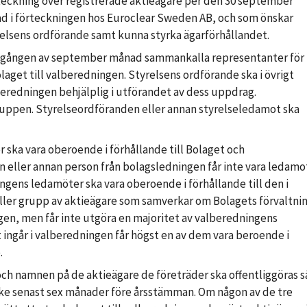
teckning över registrerade aktieägare per den 30 september
rad i förteckningen hos Euroclear Sweden AB, och som önskar
tyrelsens ordförande samt kunna styrka ägarförhållandet.
 utgången av september månad sammankalla representanter för
olaget till valberedningen. Styrelsens ordförande ska i övrigt
eredningen behjälplig i utförandet av dess uppdrag.
uppen. Styrelseordföranden eller annan styrelseledamot ska
ska vara oberoende i förhållande till Bolaget och
 eller annan person från bolagsledningen får inte vara ledamo
ngens ledamöter ska vara oberoende i förhållande till den i
ller grupp av aktieägare som samverkar om Bolagets förvaltnin
gen, men får inte utgöra en majoritet av valberedningens
ingår i valberedningen får högst en av dem vara beroende i
.
h namnen på de aktieägare de företräder ska offentliggöras s
 ske senast sex månader före årsstämman. Om någon av de tre