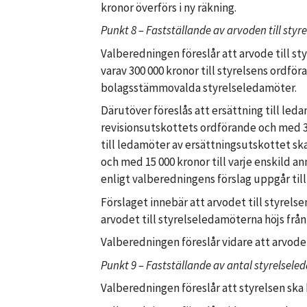
kronor överförs i ny räkning.
Punkt 8 – Fastställande av arvoden till styre
Valberedningen föreslår att arvode till 
varav 300 000 kronor till styrelsens ordföra
bolagsstämmovalda styrelseledamöter.
Därutöver föreslås att ersättning till led
revisionsutskottets ordförande och med 30
till ledamöter av ersättningsutskottet sk
och med 15 000 kronor till varje enskild a
enligt valberedningens förslag uppgår till 
Förslaget innebär att arvodet till styrelse
arvodet till styrelseledamöterna höjs från 
Valberedningen föreslår vidare att arvode 
Punkt 9 – Fastställande av antal styrelsele
Valberedningen föreslår att styrelsen sk